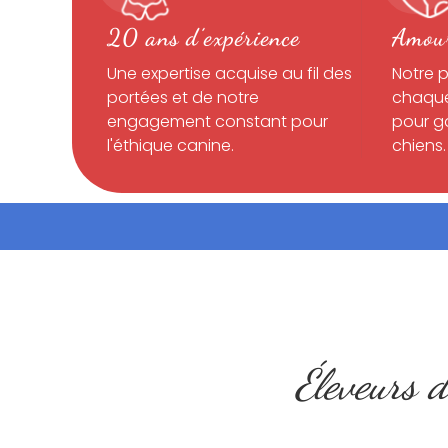
20 ans d’expérience
Amou
Une expertise acquise au fil des
Notre 
portées et de notre
chaque
engagement constant pour
pour ga
l'éthique canine.
chiens.
Éleveurs 