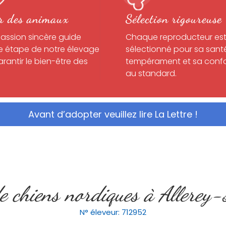
r des animaux
Sélection rigoureuse
passion sincère guide
Chaque reproducteur es
 étape de notre élevage
sélectionné pour sa sant
rantir le bien-être des
tempérament et sa conf
au standard.
Avant d’adopter veuillez lire La Lettre !
de chiens nordiques à Allerey
N° éleveur: 712952