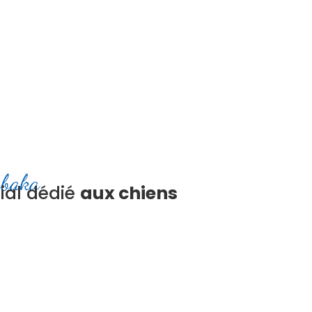
obaka
ial dédié
aux chiens