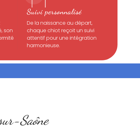
Suivi personnalisé
t
De la naissance au départ,
é, son
chaque chiot reçoit un suivi
ormité
attentif pour une intégration
harmonieuse.
-sur-Saône