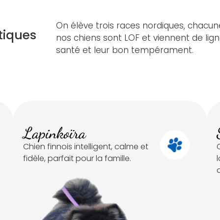
On élève trois races nordiques, chacune
tiques
nos chiens sont LOF et viennent de lign
santé et leur bon tempérament.
Lapinkoïra
Chien finnois intelligent, calme et
C
fidèle, parfait pour la famille.