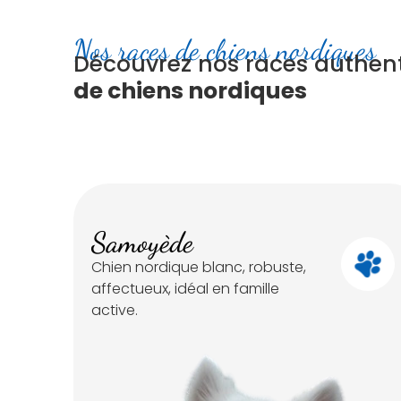
Nos races de chiens nordiques
Découvrez nos races authen
de chiens nordiques
Samoyède
Chien nordique blanc, robuste,
affectueux, idéal en famille
active.