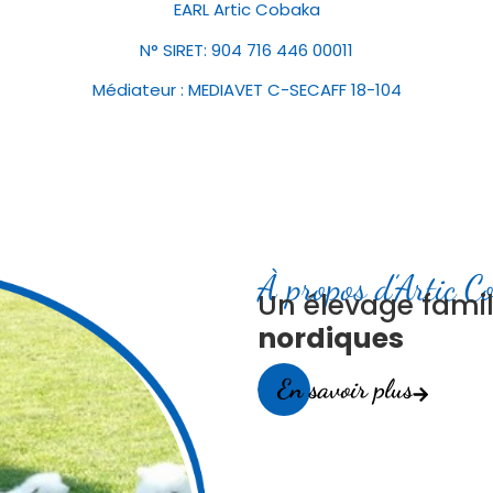
EARL Artic Cobaka
N° SIRET: 904 716 446 00011
Médiateur : MEDIAVET C-SECAFF 18-104
À propos d’Artic C
Un élevage famil
nordiques
En savoir plus