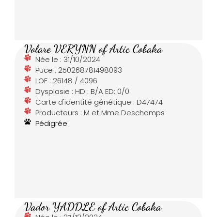
Volare VERYNN of Artic Cobaka
Née le : 31/10/2024
Puce : 250268781498093
LOF : 26148 / 4096
Dysplasie : HD : B/A ED: 0/0
Carte d'identité génétique : D47474
Producteurs : M et Mme Deschamps
Pédigrée
Vador YADDLE of Artic Cobaka