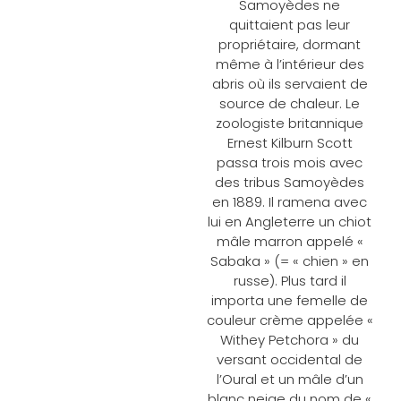
Samoyèdes ne
quittaient pas leur
propriétaire, dormant
même à l’intérieur des
abris où ils servaient de
source de chaleur. Le
zoologiste britannique
Ernest Kilburn Scott
passa trois mois avec
des tribus Samoyèdes
en 1889. Il ramena avec
lui en Angleterre un chiot
mâle marron appelé «
Sabaka » (= « chien » en
russe). Plus tard il
importa une femelle de
couleur crème appelée «
Withey Petchora » du
versant occidental de
l’Oural et un mâle d’un
blanc neige du nom de «