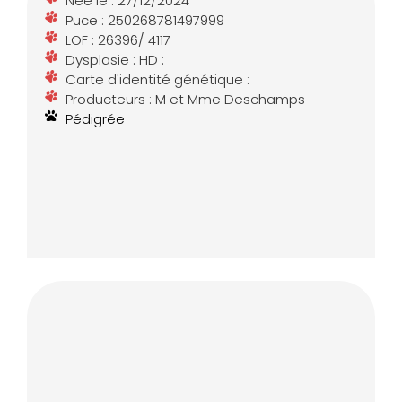
Née le : 27/12/2024
Puce : 250268781497999
LOF : 26396/ 4117
Dysplasie : HD :
Carte d'identité génétique :
Producteurs : M et Mme Deschamps
Pédigrée