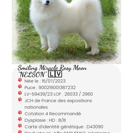
Smiling Miracle Rosy Moon
"NELSON" 🇱🇻
Née le : 15/07/2023
Puce : 900219001387232
LV-59439/23 LOF : 26033 / 2960
JCH de France des expositions
nationales
Cotation 4 Recommandé
Dysplasie : HD : B/B
Carte d'identité génétique : D43090