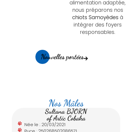
alimentation adaptée,
nous préparons nos
chiots Samoyèdes
à
intégrer des foyers
responsables.
Nouvelles portées
Nos Mâles
Sultana BJORN
of Artic Cobaka
Née le : 20/03/2021
Puce : 250268502086571