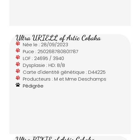
Ultra URIELL of Artic Cobaka
Née le : 28/09/2023
Puce : 250268780801787
LOF : 24695 / 3940
Dysplasie : HD: B/B
Carte d'identité génétique : D44225
Producteurs : M et Mme Deschamps
Pédigrée
Ultra PIXIE of Artic Cobaka