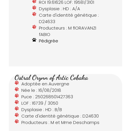
ROI 19:61626 LOF: 19581/3101
Dysplasie : HD : A/A
Carte d'identité génétique :
D24633
Producteurs : M fIORAVANZI
fABIO
Pédigrée
Ostral Orynn of Artic Cobaka
Adoptée en Auvergne
Née le : 16/08/2018
Puce : 250268501427363
LOF : 16739 / 3050
Dysplasie : HD : B/B
Carte d'identité génétique : D24630
Producteurs : M et Mme Deschamps