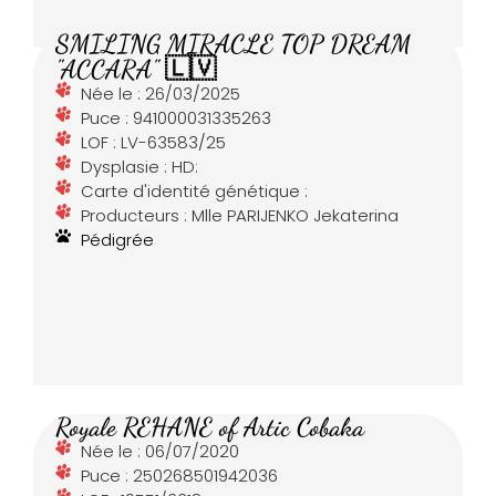
SMILING MIRACLE TOP DREAM
"ACCARA" 🇱🇻
Née le : 26/03/2025
Puce : 941000031335263
LOF : LV-63583/25
Dysplasie : HD:
Carte d'identité génétique :
Producteurs : Mlle PARIJENKO Jekaterina
Pédigrée
Royale REHANE of Artic Cobaka
Née le : 06/07/2020
Puce : 250268501942036