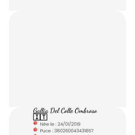
Gallia Del Colle Ombroso
🇮🇹
Née le : 24/01/2019
Puce : 380260043431857