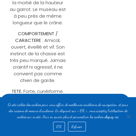
la moitié de la hauteur
au garrot. Le museau est
à peu près de même
longueur que le crâne.
COMPORTEMENT /
CARACTERE
: Amical,
ouvert, éveillé et vif. Son
instinct de la chasse est
très peu marqué. Jamais
craintif ni agressif, il ne
convient pas comme
chien de garde.
TETE
:
Forte, cunéiforme.
REGION CRANIENNE :
Nos actualités
Ce site utilise des cookies pour vous offrir de meilleures conditions de navigation, et pour
Crâne : Vu de face et de
des raisons de mesure d’audience. En cliquant sur « OK », vous acceptez l’utilisation de
profil, il n’est que
cookies sur ce site. Pour en savoir plus et paramétrer les cookies
cliquez-ici
.
légèrement convexe. Il
OK
Refuser
est le
plus large entre les