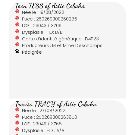
Toon TESS of Artic Cobaka
Née le : 19/08/2022
Puce : 250269300260285
LOF : 23043 / 3766
Dysplasie : HD: B/B
Carte d'identité génétique : D41123
Producteurs : M et Mme Deschamps
Pédigrée
Treviso TRACY of Artic Cobaka
Née le : 27/08/2022
Puce : 250269300263850
LOF : 23049 / 3768
Dysplasie : HD : A/A