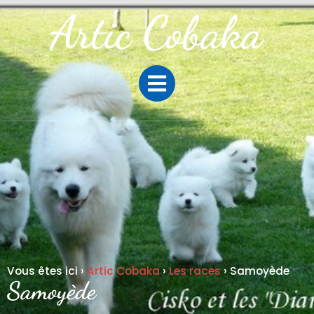
Vous êtes ici ›
Artic Cobaka
›
Les races
›
Samoyède
Samoyède